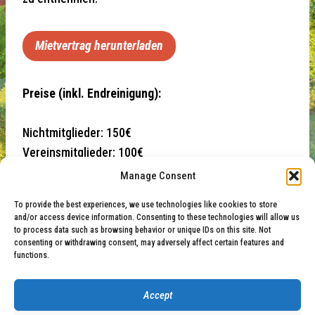
Mietvertrag herunterladen
Preise (inkl. Endreinigung):
Nichtmitglieder: 150€
Vereinsmitglieder: 100€
Kaution: 150€
Manage Consent
To provide the best experiences, we use technologies like cookies to store
Rückfragen gerne an:
and/or access device information. Consenting to these technologies will allow us
to process data such as browsing behavior or unique IDs on this site. Not
consenting or withdrawing consent, may adversely affect certain features and
Annika Brinkmann
functions.
annika.brinkmann_olpe@web.de
0176 80716695
Accept